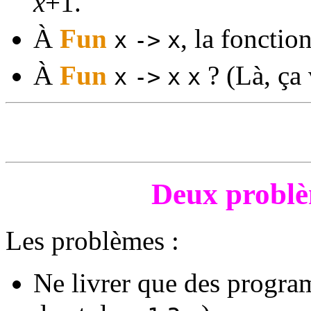
x
+1.
À
Fun
, la fonctio
x
->
x
À
Fun
? (Là, ça 
x
->
x
x
Deux problè
Les problèmes :
Ne livrer que des program