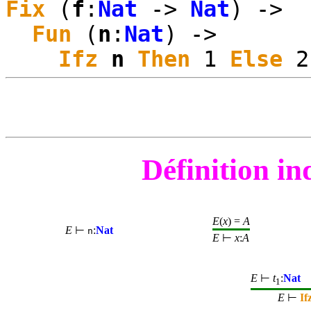
Fix
(
f
:
Nat
->
Nat
) ->
Fun
(
n
:
Nat
) ->
Ifz
n
Then
1
Else
2
Définition
in
E
(
x
) =
A
E
⊢
:
Nat
n
E
⊢
x
:
A
E
⊢
t
:
Nat
1
E
⊢
If