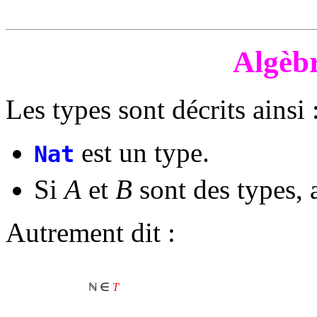
Algèbr
Les types sont décrits ainsi 
est un type.
Nat
Si
A
et
B
sont des types, 
Autrement dit :
ℕ ∈
T