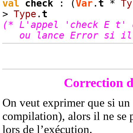
val
check
: (
Var
.
t
*
Ty
>
Type
.
t
(* L'appel 'check E t' 
ou lance Error si il 
Correction d
On veut exprimer que si un t
compilation), alors il ne se 
lors de l’exécution.