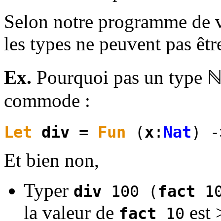
Selon notre programme de vé
les types ne peuvent pas êt
Ex.
Pourquoi pas un type 
commode :
Let
div
=
Fun
(
x
:
Nat
) 
Et bien non,
Typer
div
100 (
fact
10
la valeur de
est 
fact
10