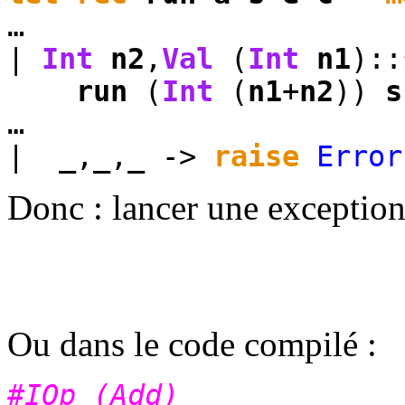
…
|
Int
n2
,
Val
(
Int
n1
)::
run
(
Int
(
n1
+
n2
))
s
…
|
_
,
_
,
_
->
raise
Error
Donc : lancer une exception 
Ou dans le code compilé :
#IOp (Add)