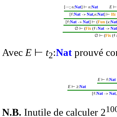
[⋯;
:
Nat
] ⊢
:
Nat
E
n
n
[
:
Nat
Nat
,
:
Nat
] ⊢
Ifz
f
->
n
[
:
Nat
Nat
] ⊢ (
Fun
(
:
Nat
f
->
x
∅ ⊢ (
Fix
(
Nat
Nat
f:
->
∅ ⊢ (
Fix
(
f
Avec
E
⊢
t
:
Nat
prouvé co
2
E
⊢
:
Nat
f
E
⊢
:
Nat
2
[
:
Nat
Nat
,
f
->
10
N.B.
Inutile de calculer 2