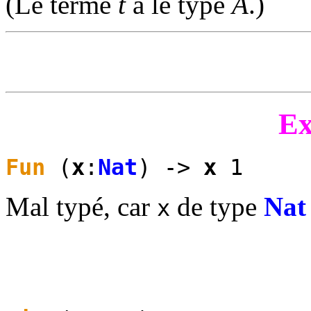
(Le terme
t
a le type
A
.)
Ex
Fun
(
x
:
Nat
) ->
x
1
Mal typé, car
de type
Nat
x