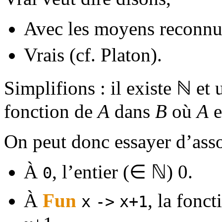
Avec les moyens reconnus
Vrais (cf. Platon).
Simplifions : il existe ℕ et
fonction de
A
dans
B
où
A
e
On peut donc essayer d’asso
À
, l’entier (∈ ℕ) 0.
0
À
Fun
, la fonc
x
->
x+1