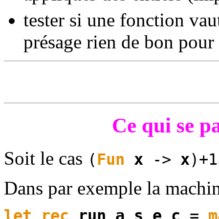
tester si une fonction vau
présage rien de bon pour l
Ce qui se pa
Soit le cas
(
Fun
x
->
x
)+1
Dans par exemple la mach
let
rec
run
a
s
e
c
=
m