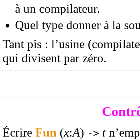
à un compilateur.
Quel type donner à la sou
Tant pis : l’usine (compilat
qui divisent par zéro.
Contrô
Écrire
Fun
(
x
:
A
)
t
n’empê
->