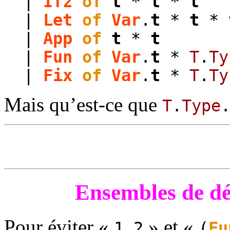
|
Ifz
of
t
*
t
*
t
|
Let
of
Var
.
t
*
t
*
|
App
of
t
*
t
|
Fun
of
Var
.
t
*
T
.
Ty
|
Fix
of
Var
.
t
*
T
.
Ty
Mais qu’est-ce que
T
.
Type
Ensembles de déf
Pour éviter «
» et «
1 2
(
Fu