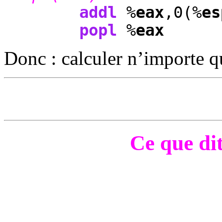
addl
%
eax
,0(%
es
popl
%
eax
Donc : calculer n’importe q
Ce que di