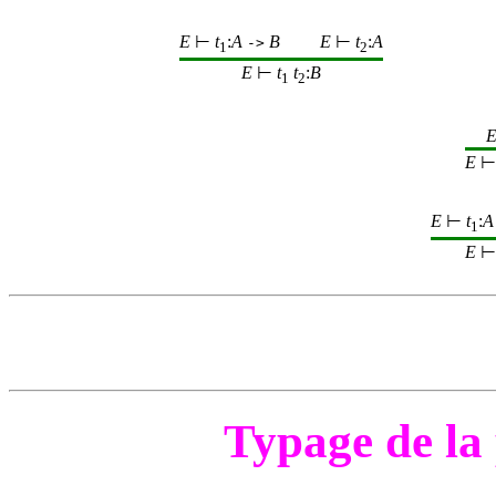
E
⊢
t
:
A
B
E
⊢
t
:
A
->
1
2
E
⊢
t
t
:
B
1
2
E
⊢ 
E
⊢
t
:
A
1
E
Typage de la