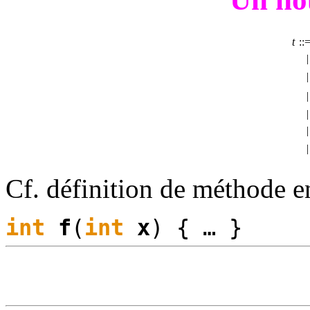
t
::
|
|
|
|
|
|
Cf. définition de méthode e
int
f
(
int
x
) { … }