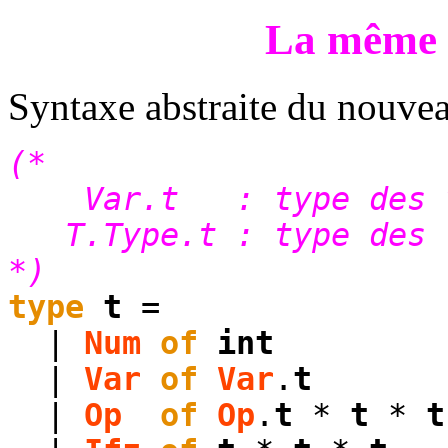
La même 
Syntaxe abstraite du nouv
(*
Var.t : type des va
T.Type.t : type des t
*)
type
t
=
|
Num
of
int
|
Var
of
Var
.
t
|
Op
of
Op
.
t
*
t
*
t