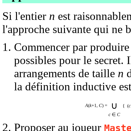
Si l'entier
n
est raisonnablem
l'approche suivante qui ne br
Commencer par produire 
possibles pour le secret. 
arrangements de taille
n
d
la définition inductive es
∪
A
(
k
+1,
C
) =
{ (
c
c
∈
C
Proposer au joueur
Mast