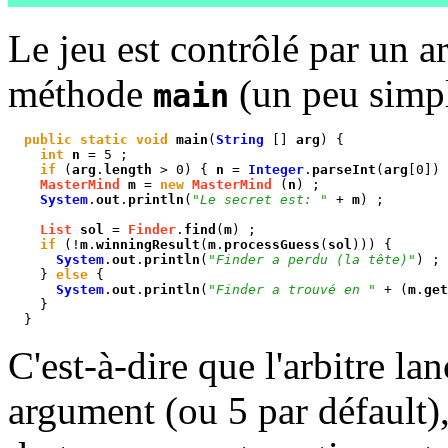
Le jeu est contrôlé par un a
méthode
(un peu simpl
main
public static void
 main
(
String
 [] 
arg
) {

int
 n
 = 5 ;

if
 (
arg
.
length
 > 0) { 
n
 = 
Integer
.
parseInt
(
arg
[0]) 
MasterMind
 m
 = 
new
MasterMind
 (
n
) ;

System
.
out
.
println
(
"Le secret est: "
 + 
m
) ;

List
 sol
 = 
Finder
.
find
(
m
) ;

if
 (!
m
.
winningResult
(
m
.
processGuess
(
sol
))) {

System
.
out
.
println
(
"Finder a perdu (la tête)"
) ;

    } 
else
 {

System
.
out
.
println
(
"Finder a trouvé en "
 + (
m
.
get
    }

  }
C'est-à-dire que l'arbitre la
argument (ou 5 par défault),