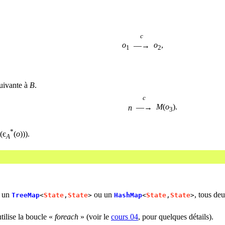
c
o
o
,
—→
1
2
 suivante à
B
.
c
M
(
o
).
—→
n
3
*
(є
(
o
))).
A
r un
ou un
, tous de
TreeMap
<
State
,
State
>
HashMap
<
State
,
State
>
utilise la boucle «
foreach
» (voir le
cours 04
, pour quelques détails).