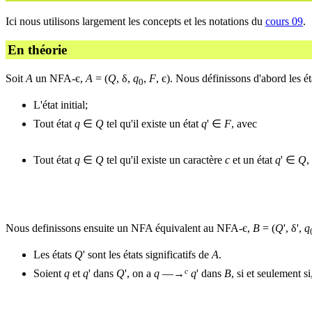
Ici nous utilisons largement les concepts et les notations du
cours 09
.
En théorie
Soit
A
un NFA-є,
A
= (
Q
, δ,
q
,
F
, є). Nous définissons d'abord les éta
0
L'état initial;
Tout état
q
∈
Q
tel qu'il existe un état
q
' ∈
F
, avec
Tout état
q
∈
Q
tel qu'il existe un caractère
c
et un état
q
' ∈
Q
,
Nous definissons ensuite un NFA équivalent au NFA-є,
B
= (
Q
', δ',
q
Les états
Q
' sont les états significatifs de
A
.
c
Soient
q
et
q
' dans
Q
', on a
q
—→
q
' dans
B
, si et seulement s