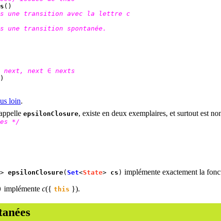
s
()
s une transition avec la lettre c
s une transition spontanée.
 next, next ∈ nexts
)
us loin
.
'appelle
, existe en deux exemplaires, et surtout est non
epsilonClosure
es */
implémente exactement la fonct
>
epsilonClosure
(
Set
<
State
>
cs
)
implémente
c
({
}).
)
this
tanées