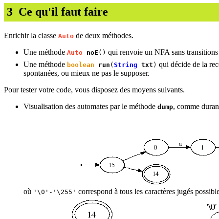
3
Ce qu'il faut faire
Enrichir la classe
de deux méthodes.
Auto
Une méthode
qui renvoie un NFA sans transitions
Auto
noE
()
Une méthode
qui décide de la re
boolean
run
(
String
txt
)
spontanées, ou mieux ne pas le supposer.
Pour tester votre code, vous disposez des moyens suivants.
Visualisation des automates par le méthode
, comme durant
dump
où
correspond à tous les caractères jugés possible
'\0'-'\255'