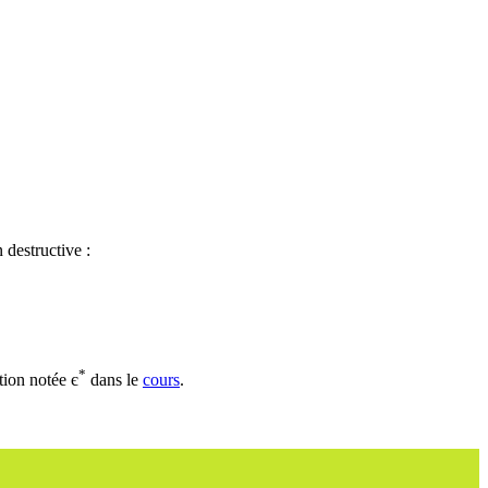
 destructive :
*
ion notée є
dans le
cours
.