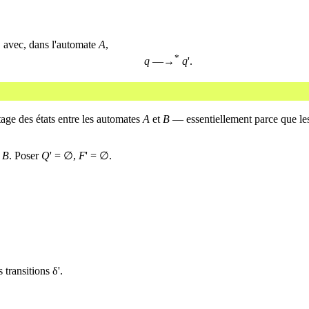
, avec, dans l'automate
A
,
*
q
—→
q
'.
tage des états entre les automates
A
et
B
— essentiellement parce que les
e
B
. Poser
Q
' = ∅,
F
' = ∅.
s transitions δ'.