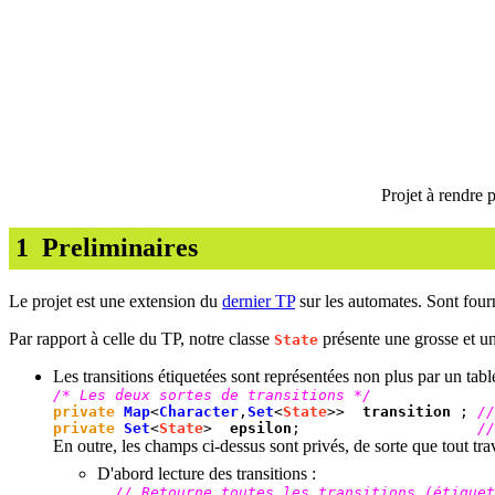
Projet à rendre p
1
Preliminaires
Le projet est une extension du
dernier TP
sur les automates. Sont four
Par rapport à celle du TP, notre classe
présente une grosse et un
State
Les transitions étiquetées sont représentées non plus par un tabl
/* Les deux sortes de transitions */
private
Map
<
Character
,
Set
<
State
>>
transition
;
//
private
Set
<
State
>
epsilon
;
//
En outre, les champs ci-dessus sont privés, de sorte que tout trav
D'abord lecture des transitions :
// Retourne toutes les transitions (étiquet