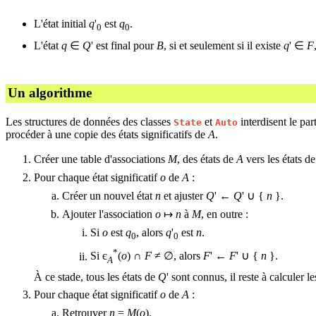
L'état initial
q
'
est
q
.
0
0
L'état
q
∈
Q
' est final pour
B
, si et seulement si il existe
q
' ∈
F
Un algorithme
Les structures de données des classes
et
interdisent le par
State
Auto
procéder à une copie des états significatifs de
A
.
Créer une table d'associations
M
, des états de
A
vers les états d
Pour chaque état significatif
o
de
A
:
Créer un nouvel état
n
et ajuster
Q
' ←
Q
' ∪ {
n
}.
Ajouter l'association
o
↦
n
à
M
, en outre :
Si
o
est
q
, alors
q
'
est
n
.
0
0
*
Si є
(
o
) ∩
F
≠ ∅, alors
F
' ←
F
' ∪ {
n
}.
A
À ce stade, tous les états de
Q
' sont connus, il reste à calculer le
Pour chaque état significatif
o
de
A
:
Retrouver
n
=
M
(
o
).