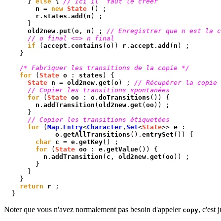
}
else
{
// Ici il faut le créer
n
=
new
State
() ;
r
.
states
.
add
(
n
) ;
}
old2new
.
put
(
o
,
n
) ;
// Enregistrer que n est la c
// o final <=> n final
if
(
accept
.
contains
(
o
))
r
.
accept
.
add
(
n
) ;
}
/* Fabriquer les transitions de la copie */
for
(
State
o
:
states
) {
State
n
=
old2new
.
get
(
o
) ;
// Récupérer la copie 
// Copier les transitions spontanées
for
(
State
oo
:
o
.
doTransitions
()) {
n
.
addTransition
(
old2new
.
get
(
oo
)) ;
}
// Copier les transitions étiquetées
for
(
Map
.
Entry
<
Character
,
Set
<
State
>>
e
:
o
.
getAllTransitions
().
entrySet
()) {
char
c
=
e
.
getKey
() ;
for
(
State
oo
:
e
.
getValue
()) {
n
.
addTransition
(
c
,
old2new
.
get
(
oo
)) ;
}
}
}
return
r
;
}
Noter que vous n'avez normalement pas besoin d'appeler
, c'est
copy