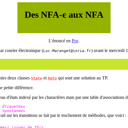
Des NFA-є aux NFA
L'énoncé en
Pdf
.
ar courier électronique (
) avant le mercredi 1
Luc.Maranget@inria.fr
nies deux classes
et
qui sont une solution au TP.
State
Auto
e petite différence.
eau d'états indexé par les charactères mais par une table d'associations d
 Étiquetées
 Spontanées
ail sur les transitions se fait par le truchement de méthodes, que voici :
ées) issues de this