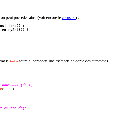
, on peut procèder ainsi (voir encore le
cours 04
) :
nsitions
() ;
.
entrySet
()) {
classe
fournie, comporte une méthode de copie des
automates
.
Auto
 nouveaux (de r)
e
> () ;
t existe déjà