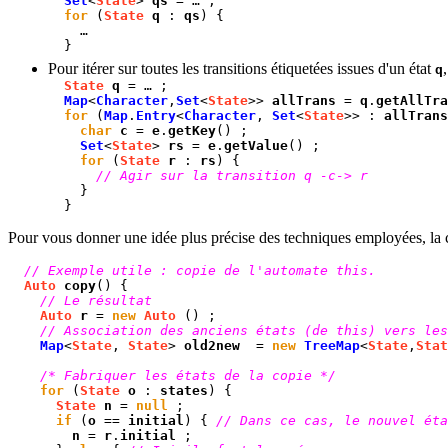
Set
<
State
>
qs
= … ;
for
(
State
q
:
qs
) {
…
}
Pour itérer sur toutes les transitions étiquetées issues d'un état
q
State
q
= … ;
Map
<
Character
,
Set
<
State
>>
allTrans
=
q
.
getAllTra
for
(
Map
.
Entry
<
Character
,
Set
<
State
>> :
allTrans
char
c
=
e
.
getKey
() ;
Set
<
State
>
rs
=
e
.
getValue
() ;
for
(
State
r
:
rs
) {
// Agir sur la transition q -c-> r
}
}
Pour vous donner une idée plus précise des techniques employées, la 
// Exemple utile : copie de l'automate this.
Auto
copy
() {
// Le résultat
Auto
r
=
new
Auto
() ;
// Association des anciens états (de this) vers les
Map
<
State
,
State
>
old2new
=
new
TreeMap
<
State
,
Stat
/* Fabriquer les états de la copie */
for
(
State
o
:
states
) {
State
n
=
null
;
if
(
o
==
initial
) {
// Dans ce cas, le nouvel éta
n
=
r
.
initial
;