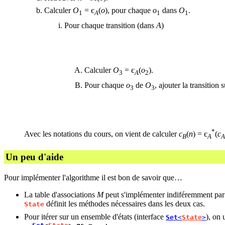
Calculer
O
= є
(
o
), pour chaque
o
dans
O
.
1
A
1
1
Pour chaque transition (dans
A
)
Calculer
O
= є
(
o
).
3
A
2
Pour chaque
o
de
O
, ajouter la transition
3
3
*
Avec les notations du cours, on vient de calculer
c
(
n
) = є
(
c
B
A
A
Un peu d'aide
Pour implémenter l'algorithme il est bon de savoir que…
La table d'associations
M
peut s'implémenter indiféremment pa
définit les méthodes nécessaires dans les deux cas.
State
Pour itérer sur un ensemble d'états (interface
), on 
Set
<
State
>