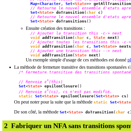
Map
<
Character
,
Set
<
State
>>
getAllTransition
// Retourne le nouvel ensemble d'etats apre
Set
<
State
>
doTransition
(
char
c
)
// Retourne le nouvel ensemble d'etats apre
Set
<
State
>
doTransitions
()
Ensuite création des transitions :
// Ajouter la transition this -c-> next
void
addTransition
(
char
c
,
State
next
)
// Ajouter toutes les transitions this -c->
void
addTransition
(
char
c
,
Set
<
State
>
nexts
// Ajouter une transition this --> next
void
addTransition
(
State
next
)
Un exemple simple d'usage de ces méthodes est donné
pl
La méthode de fermeture transitive des transitions spontanées s
/* Fermeture transitive des transitions spontané
*
// Renvoie є
(this)
Set
<
State
>
epsilonClosure
()
*
// Renvoie є
(cs), cs n'est pas modifié.
static
Set
<
State
>
epsilonClosure
(
Set
<
State
>
cs
)
On peut noter pour la suite que la méthode
static
Set
<
State
De son côté, la méthode
Set
<
State
>
doTransition
(
char
c
2
Fabriquer un NFA sans transitions spon