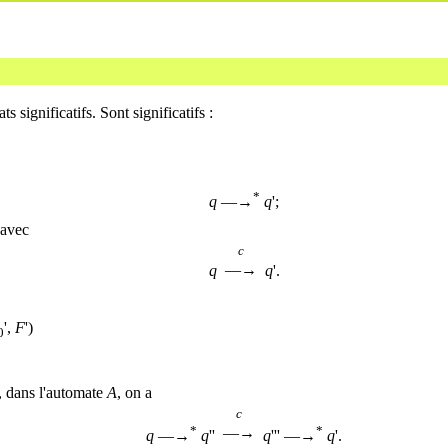
ts significatifs. Sont significatifs :
*
q
—→
q
';
 avec
c
—→
q
q
'.
',
F
')
0
i, dans l'automate
A
, on a
c
*
*
—→
q
—→
q
''
q
''' —→
q
'.