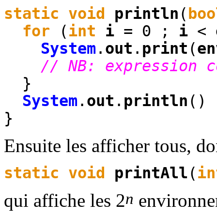
static
void
println
(
boo
for
(
int
i
= 0 ;
i
<
System
.
out
.
print
(
en
// NB: expression c
}
System
.
out
.
println
() 
}
Ensuite les afficher tous, d
static
void
printAll
(
in
n
qui affiche les 2
environnem