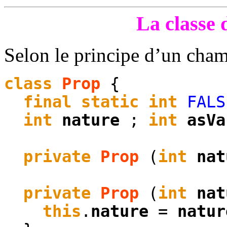
La
classe
d
Selon le principe d’un cha
class
Prop
{
final
static
int
FALS
int
nature
;
int
asVa
private
Prop
(
int
nat
private
Prop
(
int
nat
this
.
nature
=
natur