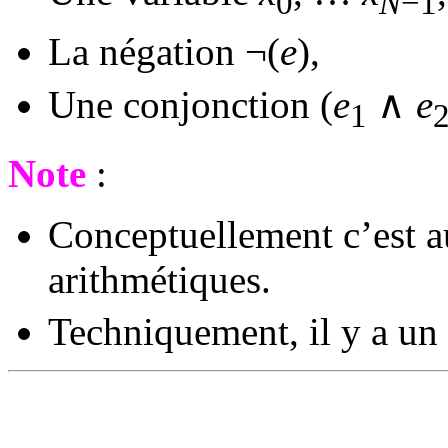
0
N
−1
La négation ¬(
e
),
Une conjonction (
e
∧
e
1
Note
:
Conceptuellement c’est a
arithmétiques.
Techniquement, il y a un 