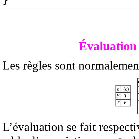
Évaluation 
Les règles sont normalemen
e
¬(
e
)
F
T
T
F
L’évaluation se fait respec