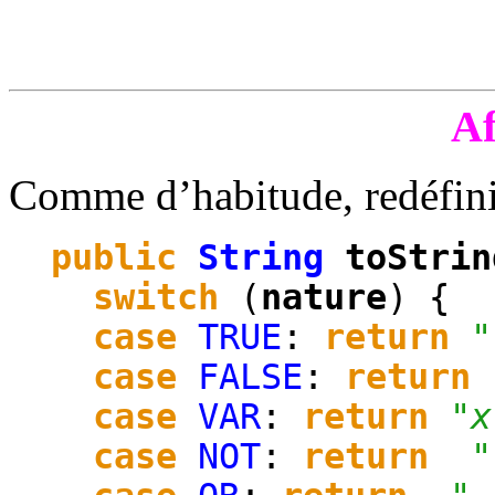
Af
Comme d’habitude, redéfin
public
String
toStrin
switch
(
nature
) {
case
TRUE
:
return
"
case
FALSE
:
return
case
VAR
:
return
"x
case
NOT
:
return
"