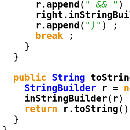
r
.
append
(
" && "
) 
right
.
inStringBui
r
.
append
(
")"
) ;
break
;
}
}
public
String
toStrin
StringBuilder
r
=
n
inStringBuilder
(
r
) 
return
r
.
toString
()
}
}