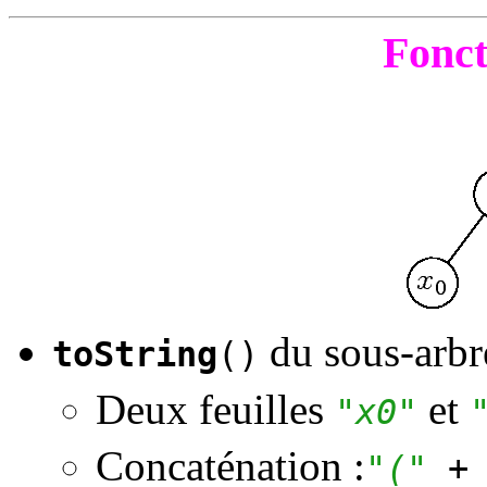
Fonc
du sous-arbr
toString
()
Deux feuilles
et
"x0"
Concaténation :
"("