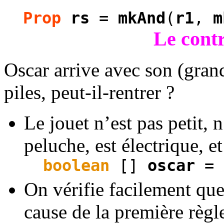
Prop
rs
=
mkAnd
(
r1
,
m
Le contr
Oscar arrive avec son (grand
piles, peut-il-rentrer ?
Le jouet n’est pas petit, n
peluche, est électrique, et 
boolean
[]
oscar
=
On vérifie facilement que 
cause de la première règl