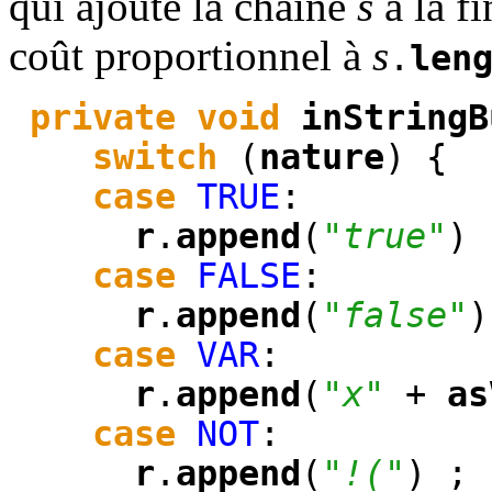
qui ajoute la chaîne
s
à la f
coût proportionnel à
s
.
len
private
void
inStringB
switch
(
nature
) {
case
TRUE
:
r
.
append
(
"true"
)
case
FALSE
:
r
.
append
(
"false"
case
VAR
:
r
.
append
(
"x"
+
as
case
NOT
:
r
.
append
(
"!("
) ;