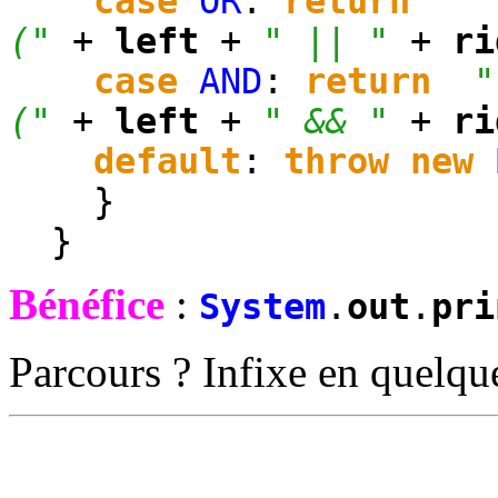
case
OR
:
return
"
("
+
left
+
" || "
+
ri
case
AND
:
return
"
("
+
left
+
" && "
+
ri
default
:
throw
new
}
}
Bénéfice
:
System
.
out
.
pri
Parcours ? Infixe en quelque