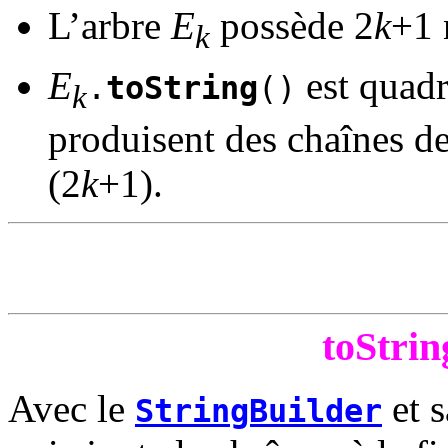
L’arbre
E
possède 2
k
+1 
k
E
est quadr
.
toString
()
k
produisent des chaînes d
(2
k
+1).
toStrin
Avec le
et 
StringBuilder