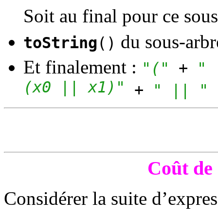
Soit au final pour ce sou
du sous-arbre
toString
()
Et finalement :
"("
+
"
(x0 || x1)"
+
" || "
Coût de
Considérer la suite d’expre