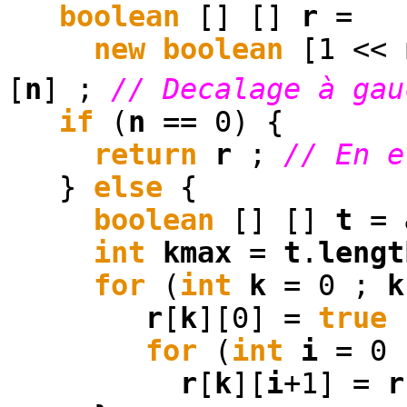
boolean
[] []
r
=
new
boolean
[1 <<
[
n
] ;
// Decalage à gau
if
(
n
== 0) {
return
r
;
// En e
}
else
{
boolean
[] []
t
=
int
kmax
=
t
.
lengt
for
(
int
k
= 0 ;
k
r
[
k
][0] =
true
for
(
int
i
= 0
r
[
k
][
i
+1] =
r