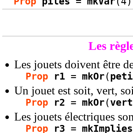
Prop
piles
=
mkVar
(4)
Les règl
Les jouets doivent être de 
Prop
r1
=
mkOr
(
peti
Un jouet est soit, vert, so
Prop
r2
=
mkOr
(
vert
Les jouets électriques so
Prop
r3
=
mkImplies