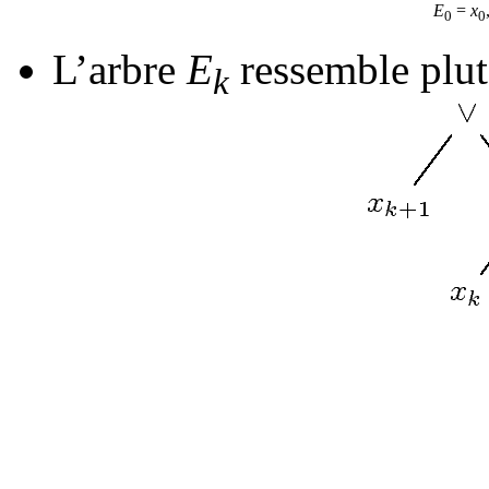
E
=
x
0
0
L’arbre
E
ressemble plutô
k