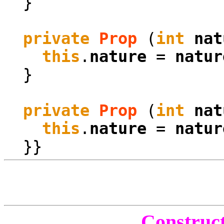
}
private
Prop
(
int
nat
this
.
nature
=
natur
}
private
Prop
(
int
nat
this
.
nature
=
natur
}}
Construct