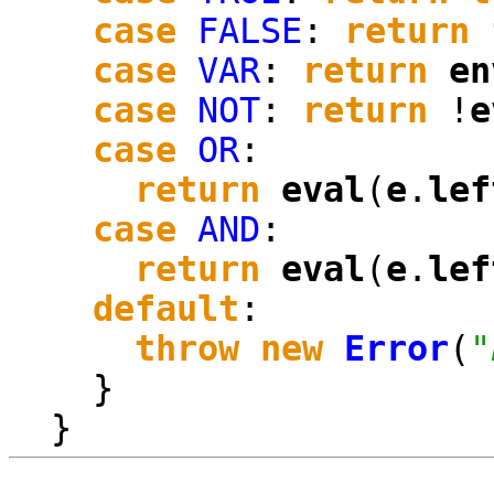
case
FALSE
:
return
case
VAR
:
return
en
case
NOT
:
return
!
e
case
OR
:
return
eval
(
e
.
lef
case
AND
:
return
eval
(
e
.
lef
default
:
throw
new
Error
(
"
}
}