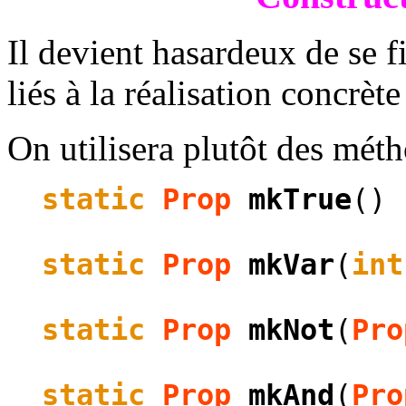
Il devient hasardeux de se f
liés à la réalisation concrè
On utilisera plutôt des mét
static
Prop
mkTrue
()
static
Prop
mkVar
(
int
static
Prop
mkNot
(
Pro
static
Prop
mkAnd
(
Pro