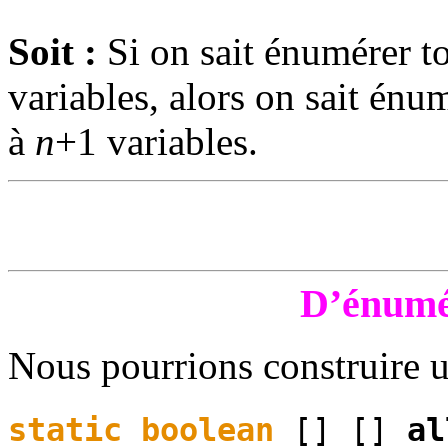
Soit :
Si on sait énumérer t
variables, alors on sait én
à
n
+1 variables.
D’énumér
Nous pourrions construire 
static
boolean
[] []
al