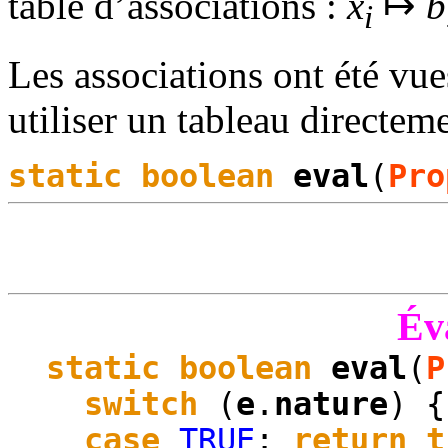
table d’associations :
x
↦
b
i
Les associations ont été vue
utiliser un tableau directeme
static
boolean
eval
(
Pro
Év
static
boolean
eval
(
P
switch
(
e
.
nature
) {
case
TRUE
:
return
t