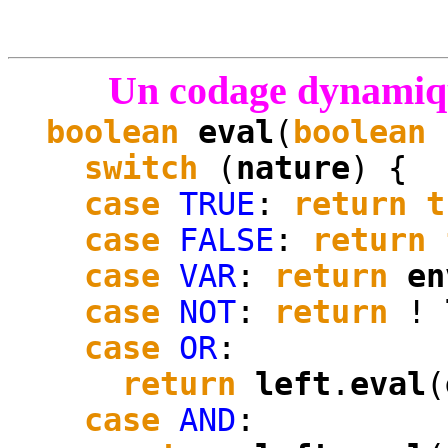
Un codage dynamiqu
boolean
eval
(
boolean
switch
(
nature
) {
case
TRUE
:
return
t
case
FALSE
:
return
case
VAR
:
return
en
case
NOT
:
return
!
case
OR
:
return
left
.
eval
(
case
AND
: