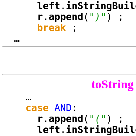
left
.
inStringBuil
r
.
append
(
")"
) ;
break
;
…
toString 
…
case
AND
:
r
.
append
(
"("
) ;
left
.
inStringBuil