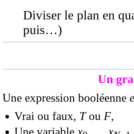
Diviser le plan en qua
puis…)
Un gra
Une expression booléenne
Vrai ou faux,
T
ou
F
,
Une variable
x
, …
x
,