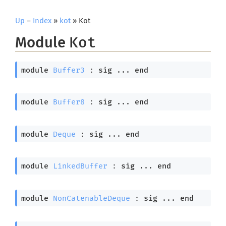
Up
–
Index
»
kot
» Kot
Module
Kot
module
Buffer3
 : 
sig
 ... 
end
module
Buffer8
 : 
sig
 ... 
end
module
Deque
 : 
sig
 ... 
end
module
LinkedBuffer
 : 
sig
 ... 
end
module
NonCatenableDeque
 : 
sig
 ... 
end