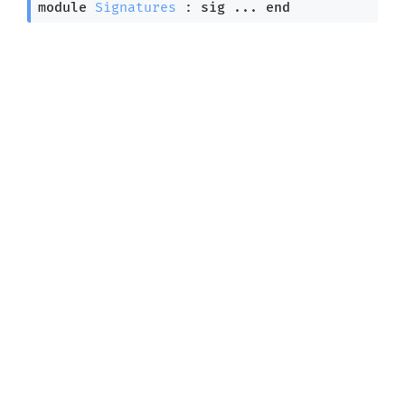
module
Signatures
 : 
sig
 ... 
end