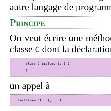
autre langage de program
Principe
On veut écrire une méth
classe
dont la déclaratio
C
class
 C 
implements
 I 
{
          ...

}
un appel à
    testI
(new
 C
(
...
),
 ...
)