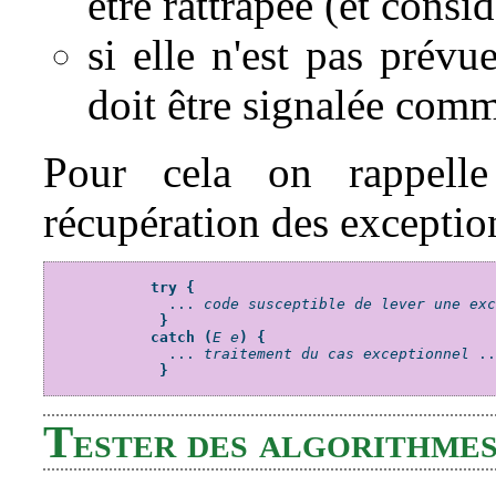
être rattrapée (et cons
si elle n'est pas prévu
doit être signalée com
Pour cela on rappell
récupération des exceptio
try {
              ... 
code susceptible de lever une ex
 }

            catch (
E e
) {

              ... 
traitement du cas exceptionnel
 .
             }
Tester des algorithmes